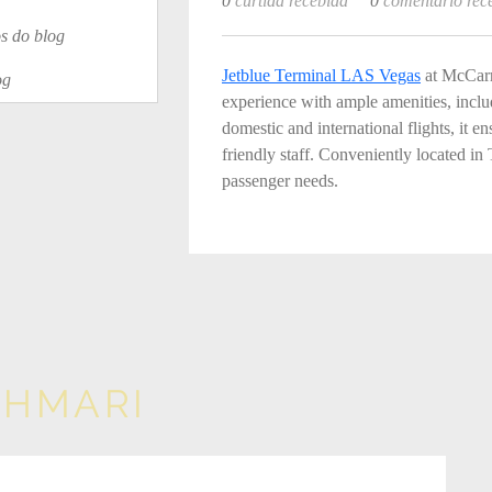
0
curtida recebida
0
comentário rec
s do blog
Jetblue Terminal LAS Vegas
 at McCarr
og
experience with ample amenities, inclu
domestic and international flights, it e
friendly staff. Conveniently located in
passenger needs.
EHMARI