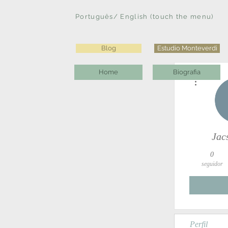
Português/ English (touch the menu)
Blog
Estudio Monteverdi
Home
Biografia
Mais ações
Jac
0
seguidor
Perfil