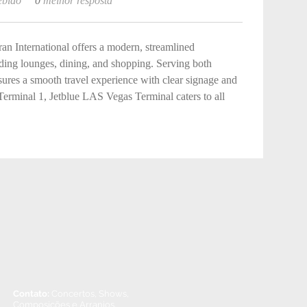
ebido
0
melhor resposta
an International offers a modern, streamlined 
ding lounges, dining, and shopping. Serving both 
nsures a smooth travel experience with clear signage and 
 Terminal 1, Jetblue LAS Vegas Terminal caters to all 
Contato:
Concertos, Shows,
Composições e Arranjos.