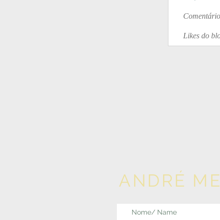
Comentário
Likes do bl
ANDRÉ M