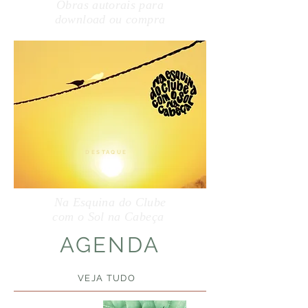
Obras autorais para
download ou compra
DESTAQUE
Na Esquina do Clube
com o Sol na Cabeça
​AGENDA
VEJA TUDO