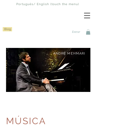
Português/ English (touch the menu)
Blog
Entrar
ANDRÉ MEHMARI
Compositor, pianista e produtor
​MÚSICA
NOVO
ÁLBUM