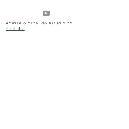
Acesse o canal do estúdio no
YouTube
ANDRÉ MEHMARI
Contato:
Concertos, Shows,
Composições e Arranjos.
Contact:
Concerts, Shows, Tours, Compositions,
Arrangements.