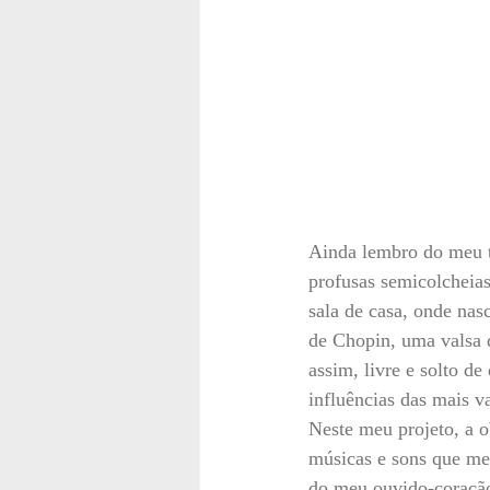
Ainda lembro do meu 
profusas semicolcheia
sala de casa, onde nas
de Chopin, uma valsa d
assim, livre e solto d
influências das mais v
Neste meu projeto, a o
músicas e sons que me
do meu ouvido-coração