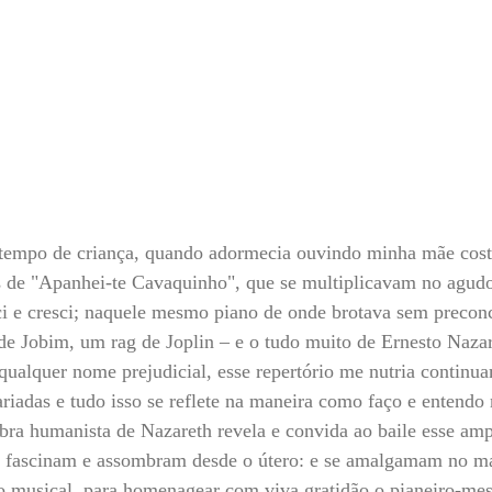
tempo de criança, quando adormecia ouvindo minha mãe cost
s de "Apanhei-te Cavaquinho", que se multiplicavam no agudo
ci e cresci; naquele mesmo piano de onde brotava sem precon
e Jobim, um rag de Joplin – e o tudo muito de Ernesto Nazare
e qualquer nome prejudicial, esse repertório me nutria continu
ariadas e tudo isso se reflete na maneira como faço e entendo 
bra humanista de Nazareth revela e convida ao baile esse amp
 fascinam e assombram desde o útero: e se amalgamam no ma
 musical, para homenagear com viva gratidão o pianeiro-mes