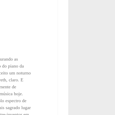
urando as 
 do piano da 
ceito um noturno 
th, claro. E 
amente de 
música hoje. 
lo espectro de 
is sagrado lugar 
tre-inventor em 