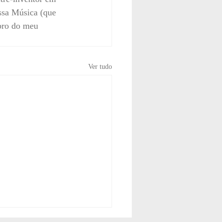
ssa Música (que 
bro do meu 
Ver tudo