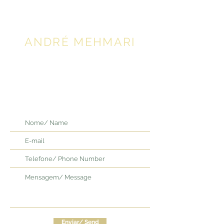
ANDRÉ MEHMARI
Contato:
Concertos, Shows,
Composições e Arranjos.
Contact:
Concerts, Shows, Tours, Compositions,
Arrangements.
Enviar/ Send