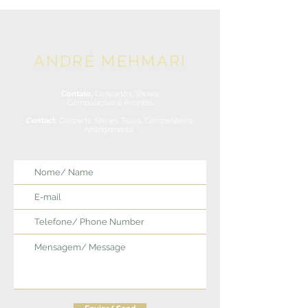
ANDRÉ MEHMARI
Contato:
Concertos, Shows,
Composições e Arranjos.
Contact:
Concerts, Shows, Tours, Compositions,
Arrangements.