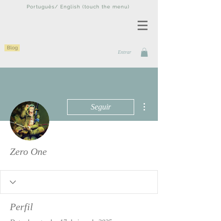
Português/ English (touch the menu)
Blog
Entrar
Mais ações
Seguir
Zero One
Perfil