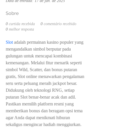
Data de entrada: 17 de jan. de 2025
Sobre
0
curtida recebida
0
comentário recebido
0
melhor resposta
Slot
 adalah permainan kasino populer yang 
mengandalkan simbol berputar pada 
gulungan untuk mencapai kombinasi 
kemenangan. Melalui fitur menarik seperti 
simbol Wild, Scatter, dan bonus putaran 
gratis, Slot online menawarkan pengalaman 
seru serta peluang meraih jackpot besar. 
Didukung oleh teknologi RNG, setiap 
putaran Slot benar-benar acak dan adil. 
Pastikan memilih platform resmi yang 
memberikan bonus dan beragam opsi tema 
agar Anda dapat menikmati hiburan 
sekaligus mengincar hadiah menggiurkan.