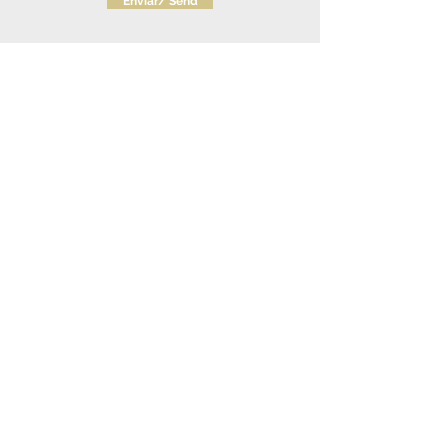
Enviar/ Send
Siga/ Follow us:
Contato Loja
Estúdio Monteverdi LTDA.