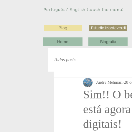
Português/ English (touch the menu)
Blog
Estudio Monteverdi
Home
Biografia
Todos posts
André Mehmari
28 d
Sim!! O b
está agora
digitais!