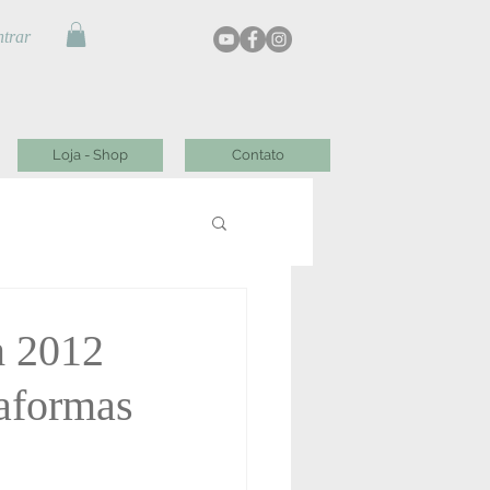
trar
Loja - Shop
Contato
m 2012
taformas